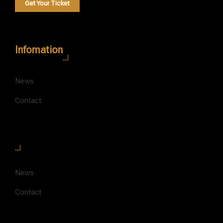
Get Your Ticket
Infomation
News
Contact
News
Contact